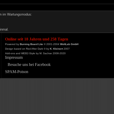
den im Wartungsmodus:
inmal.
Online seit 18 Jahren und 258 Tagen
Powered by
Burning Board Lite
© 2001-2004
WoltLab GmbH
Design based on Red After Dark © by
K. Kleinert
2007
Add-ons and WEB2-Style by M. Sachse 2008-2020
Impressum
Besuche uns bei Facebook
SPAM-Poison