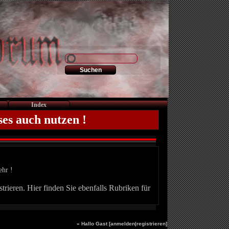
Index
ses auch nutzen !
ehr !
trieren. Hier finden Sie ebenfalls Rubriken für
» Hallo Gast [
anmelden
|
registrieren
]