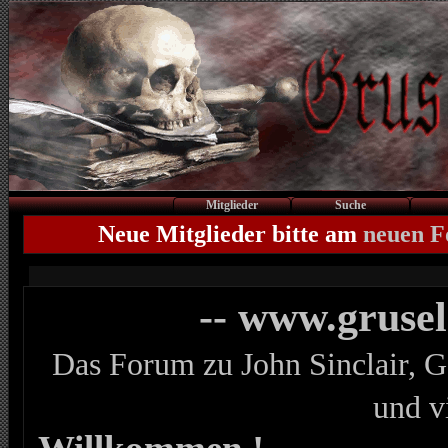
Mitglieder
Suche
Neue Mitglieder bitte am
neuen 
-- www.gruse
Das Forum zu John Sinclair, G
und v