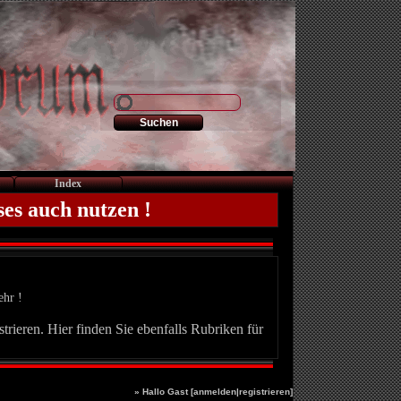
Index
ses auch nutzen !
ehr !
trieren. Hier finden Sie ebenfalls Rubriken für
» Hallo Gast [
anmelden
|
registrieren
]