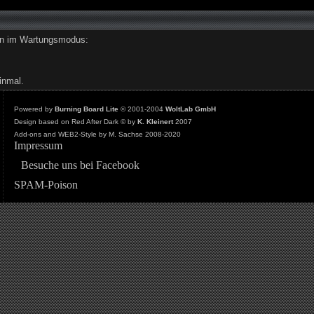
den im Wartungsmodus:
inmal.
Powered by
Burning Board Lite
© 2001-2004
WoltLab GmbH
Design based on Red After Dark © by
K. Kleinert
2007
Add-ons and WEB2-Style by M. Sachse 2008-2020
Impressum
Besuche uns bei Facebook
SPAM-Poison