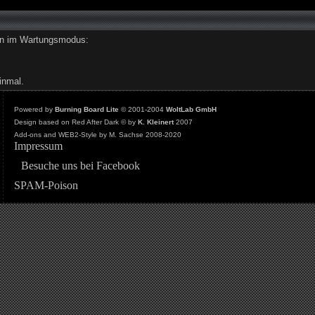
den im Wartungsmodus:
inmal.
Powered by
Burning Board Lite
© 2001-2004
WoltLab GmbH
Design based on Red After Dark © by
K. Kleinert
2007
Add-ons and WEB2-Style by M. Sachse 2008-2020
Impressum
Besuche uns bei Facebook
SPAM-Poison