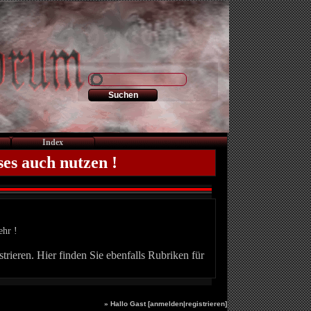
Index
ses auch nutzen !
ehr !
trieren. Hier finden Sie ebenfalls Rubriken für
» Hallo Gast [
anmelden
|
registrieren
]