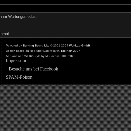
den im Wartungsmodus:
inmal.
Powered by
Burning Board Lite
© 2001-2004
WoltLab GmbH
Design based on Red After Dark © by
K. Kleinert
2007
Add-ons and WEB2-Style by M. Sachse 2008-2020
Impressum
Besuche uns bei Facebook
SPAM-Poison