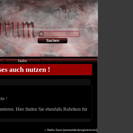
Index
ses auch nutzen !
ehr !
trieren. Hier finden Sie ebenfalls Rubriken für
» Hallo Gast [
anmelden
|
registrieren
]