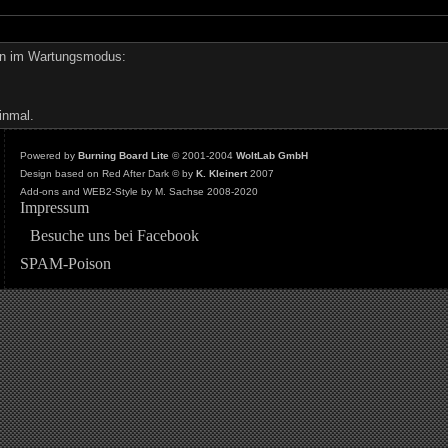
den im Wartungsmodus:
inmal.
Powered by
Burning Board Lite
© 2001-2004
WoltLab GmbH
Design based on Red After Dark © by
K. Kleinert
2007
Add-ons and WEB2-Style by M. Sachse 2008-2020
Impressum
Besuche uns bei Facebook
SPAM-Poison