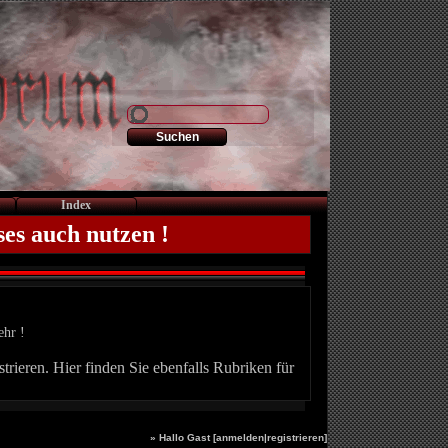
Index
ses auch nutzen !
ehr !
trieren. Hier finden Sie ebenfalls Rubriken für
» Hallo Gast [
anmelden
|
registrieren
]