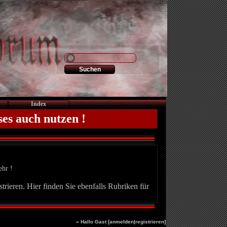
Index
ses auch nutzen !
ehr !
trieren. Hier finden Sie ebenfalls Rubriken für
» Hallo Gast [
anmelden
|
registrieren
]