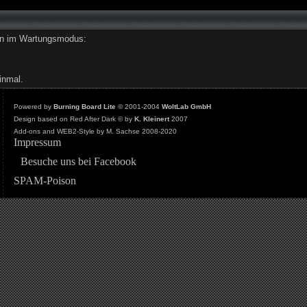
den im Wartungsmodus:
inmal.
Powered by
Burning Board Lite
© 2001-2004
WoltLab GmbH
Design based on Red After Dark © by
K. Kleinert
2007
Add-ons and WEB2-Style by M. Sachse 2008-2020
Impressum
Besuche uns bei Facebook
SPAM-Poison