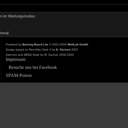
den im Wartungsmodus:
inmal.
Powered by
Burning Board Lite
© 2001-2004
WoltLab GmbH
Design based on Red After Dark © by
K. Kleinert
2007
Add-ons and WEB2-Style by M. Sachse 2008-2020
Impressum
Besuche uns bei Facebook
SPAM-Poison