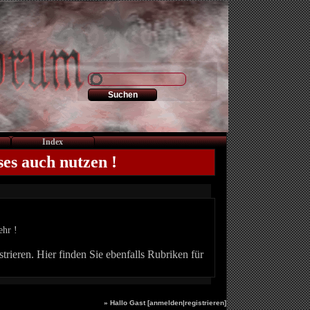
Index
ses auch nutzen !
ehr !
trieren. Hier finden Sie ebenfalls Rubriken für
» Hallo Gast [
anmelden
|
registrieren
]