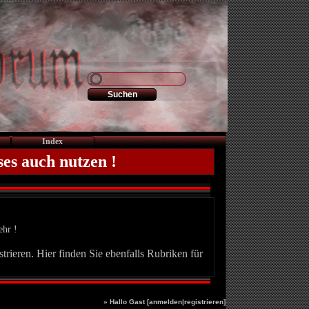
Index
ses auch nutzen !
ehr !
trieren. Hier finden Sie ebenfalls Rubriken für
» Hallo Gast [
anmelden
|
registrieren
]