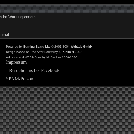
den im Wartungsmodus:
inmal.
Powered by
Burning Board Lite
© 2001-2004
WoltLab GmbH
Design based on Red After Dark © by
K. Kleinert
2007
Add-ons and WEB2-Style by M. Sachse 2008-2020
Impressum
Besuche uns bei Facebook
SPAM-Poison