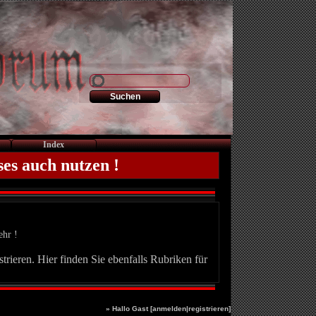
Index
ses auch nutzen !
ehr !
trieren. Hier finden Sie ebenfalls Rubriken für
» Hallo Gast [
anmelden
|
registrieren
]