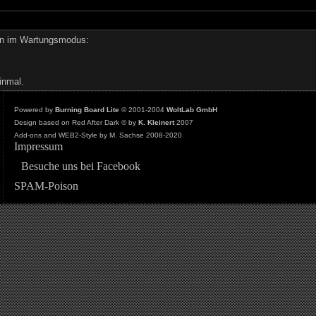
den im Wartungsmodus:
inmal.
Powered by
Burning Board Lite
© 2001-2004
WoltLab GmbH
Design based on Red After Dark © by
K. Kleinert
2007
Add-ons and WEB2-Style by M. Sachse 2008-2020
Impressum
Besuche uns bei Facebook
SPAM-Poison