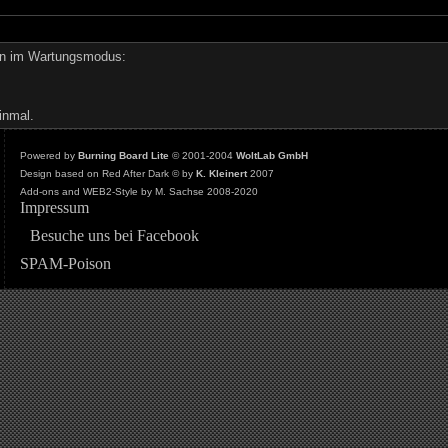
den im Wartungsmodus:
inmal.
Powered by
Burning Board Lite
© 2001-2004
WoltLab GmbH
Design based on Red After Dark © by
K. Kleinert
2007
Add-ons and WEB2-Style by M. Sachse 2008-2020
Impressum
Besuche uns bei Facebook
SPAM-Poison