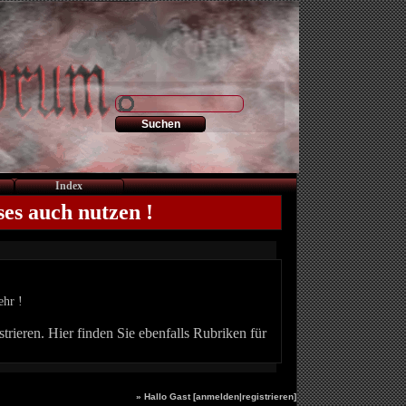
Index
ses auch nutzen !
ehr !
trieren. Hier finden Sie ebenfalls Rubriken für
» Hallo Gast [
anmelden
|
registrieren
]