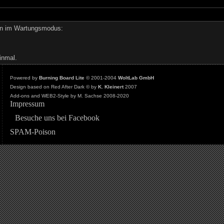
den im Wartungsmodus:
inmal.
Powered by
Burning Board Lite
© 2001-2004
WoltLab GmbH
Design based on Red After Dark © by
K. Kleinert
2007
Add-ons and WEB2-Style by M. Sachse 2008-2020
Impressum
Besuche uns bei Facebook
SPAM-Poison