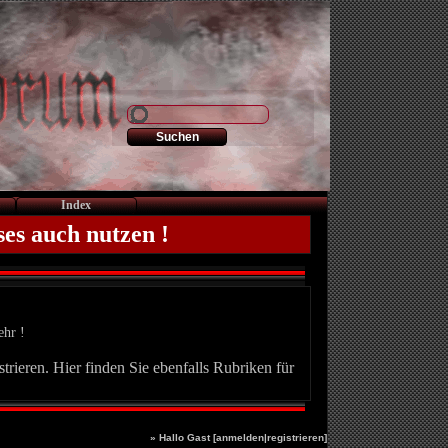
Index
ses auch nutzen !
ehr !
trieren. Hier finden Sie ebenfalls Rubriken für
» Hallo Gast [
anmelden
|
registrieren
]