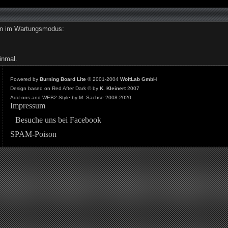
den im Wartungsmodus:
inmal.
Powered by
Burning Board Lite
© 2001-2004
WoltLab GmbH
Design based on Red After Dark © by
K. Kleinert
2007
Add-ons and WEB2-Style by M. Sachse 2008-2020
Impressum
Besuche uns bei Facebook
SPAM-Poison