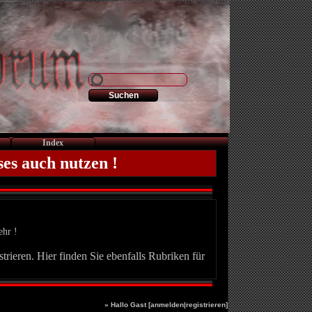
Index
ses auch nutzen !
ehr !
trieren. Hier finden Sie ebenfalls Rubriken für
» Hallo Gast [
anmelden
|
registrieren
]