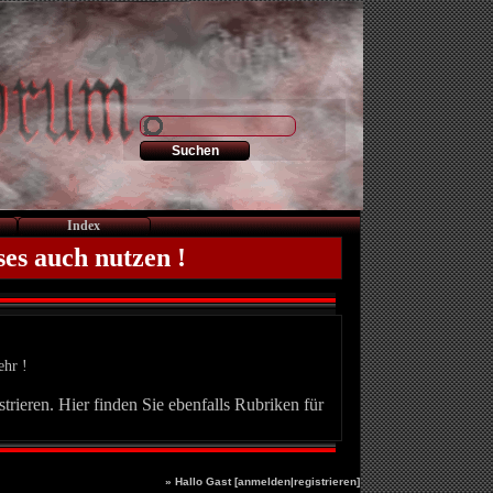
Index
ses auch nutzen !
ehr !
trieren. Hier finden Sie ebenfalls Rubriken für
» Hallo Gast [
anmelden
|
registrieren
]