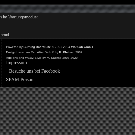
den im Wartungsmodus:
inmal.
Powered by
Burning Board Lite
© 2001-2004
WoltLab GmbH
Design based on Red After Dark © by
K. Kleinert
2007
Add-ons and WEB2-Style by M. Sachse 2008-2020
Impressum
Besuche uns bei Facebook
SPAM-Poison