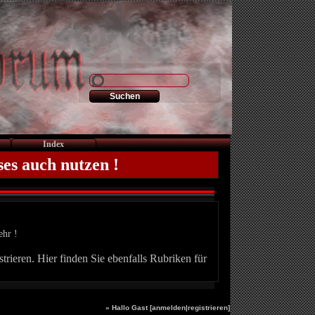
Index
ses auch nutzen !
ehr !
trieren. Hier finden Sie ebenfalls Rubriken für
» Hallo Gast [
anmelden
|
registrieren
]