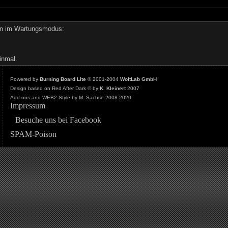
den im Wartungsmodus:
inmal.
Powered by
Burning Board Lite
© 2001-2004
WoltLab GmbH
Design based on Red After Dark © by
K. Kleinert
2007
Add-ons and WEB2-Style by M. Sachse 2008-2020
Impressum
Besuche uns bei Facebook
SPAM-Poison