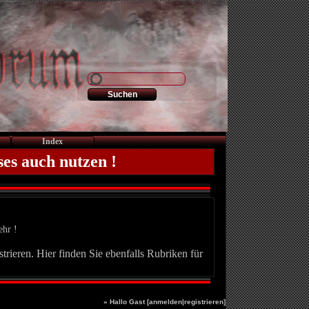
Index
ses auch nutzen !
ehr !
trieren. Hier finden Sie ebenfalls Rubriken für
» Hallo Gast [
anmelden
|
registrieren
]