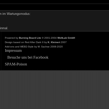
den im Wartungsmodus:
inmal.
Powered by
Burning Board Lite
© 2001-2004
WoltLab GmbH
Design based on Red After Dark © by
K. Kleinert
2007
Add-ons and WEB2-Style by M. Sachse 2008-2020
Impressum
Besuche uns bei Facebook
SPAM-Poison