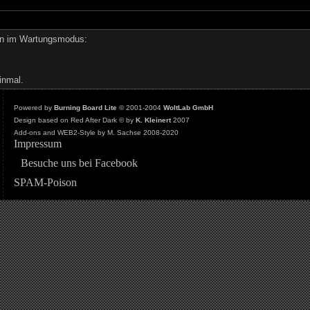
den im Wartungsmodus:
inmal.
Powered by
Burning Board Lite
© 2001-2004
WoltLab GmbH
Design based on Red After Dark © by
K. Kleinert
2007
Add-ons and WEB2-Style by M. Sachse 2008-2020
Impressum
Besuche uns bei Facebook
SPAM-Poison