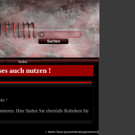
Index
ses auch nutzen !
ehr !
trieren. Hier finden Sie ebenfalls Rubriken für
» Hallo Gast [
anmelden
|
registrieren
]