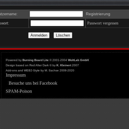
Registrierung
tzername:
wort:
Passwort vergessen
Powered by
Burning Board Lite
© 2001-2004
WoltLab GmbH
Design based on Red After Dark © by
K. Kleinert
2007
Add-ons and WEB2-Style by M. Sachse 2008-2020
Impressum
Besuche uns bei Facebook
SPAM-Poison