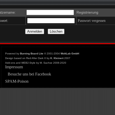
Registrierung
tzername:
wort:
Passwort vergessen
Powered by
Burning Board Lite
© 2001-2004
WoltLab GmbH
Design based on Red After Dark © by
K. Kleinert
2007
Add-ons and WEB2-Style by M. Sachse 2008-2020
Impressum
Besuche uns bei Facebook
SPAM-Poison