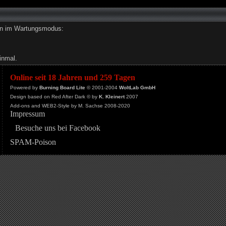
den im Wartungsmodus:
inmal.
Online seit 18 Jahren und 259 Tagen
Powered by
Burning Board Lite
© 2001-2004
WoltLab GmbH
Design based on Red After Dark © by
K. Kleinert
2007
Add-ons and WEB2-Style by M. Sachse 2008-2020
Impressum
Besuche uns bei Facebook
SPAM-Poison