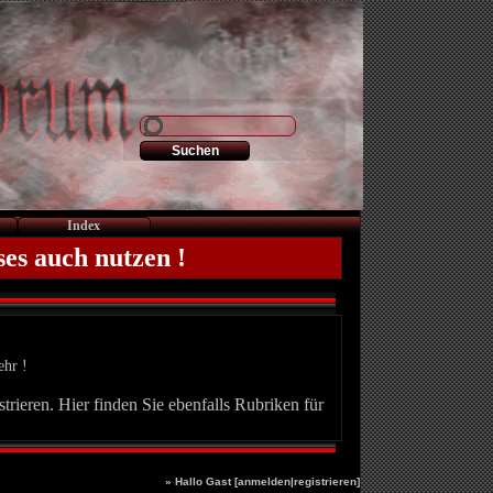
Index
ses auch nutzen !
ehr !
trieren. Hier finden Sie ebenfalls Rubriken für
» Hallo Gast [
anmelden
|
registrieren
]