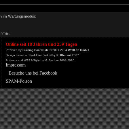
den im Wartungsmodus:
inmal.
Online seit 18 Jahren und 259 Tagen
Powered by
Burning Board Lite
© 2001-2004
WoltLab GmbH
Design based on Red After Dark © by
K. Kleinert
2007
Add-ons and WEB2-Style by M. Sachse 2008-2020
Impressum
Besuche uns bei Facebook
SPAM-Poison