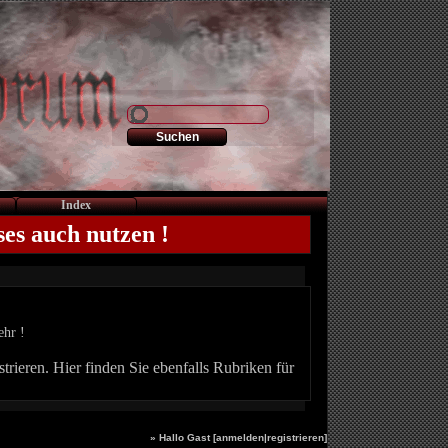
Index
ses auch nutzen !
ehr !
trieren. Hier finden Sie ebenfalls Rubriken für
» Hallo Gast [
anmelden
|
registrieren
]