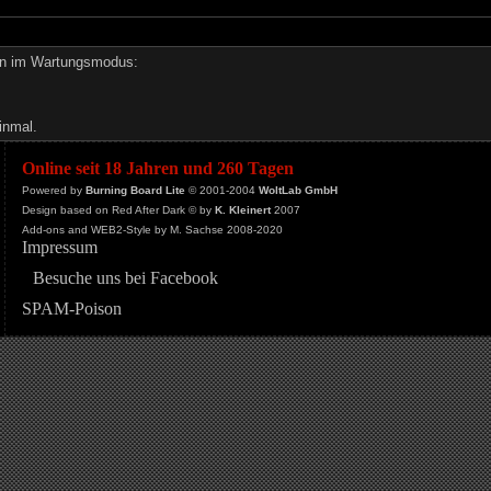
den im Wartungsmodus:
inmal.
Online seit 18 Jahren und 260 Tagen
Powered by
Burning Board Lite
© 2001-2004
WoltLab GmbH
Design based on Red After Dark © by
K. Kleinert
2007
Add-ons and WEB2-Style by M. Sachse 2008-2020
Impressum
Besuche uns bei Facebook
SPAM-Poison