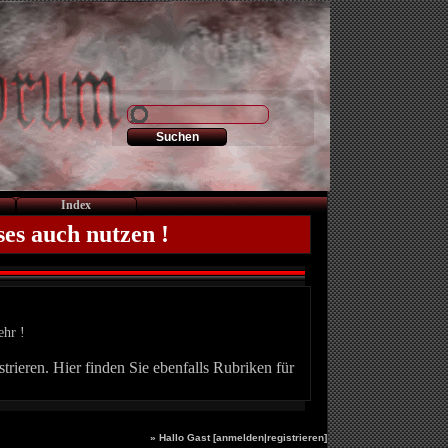
Index
ses auch nutzen !
ehr !
trieren. Hier finden Sie ebenfalls Rubriken für
» Hallo Gast [
anmelden
|
registrieren
]