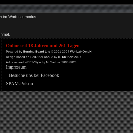
den im Wartungsmodus:
inmal.
Online seit 18 Jahren und 261 Tagen
Powered by
Burning Board Lite
© 2001-2004
WoltLab GmbH
Design based on Red After Dark © by
K. Kleinert
2007
Add-ons and WEB2-Style by M. Sachse 2008-2020
Impressum
Besuche uns bei Facebook
SPAM-Poison