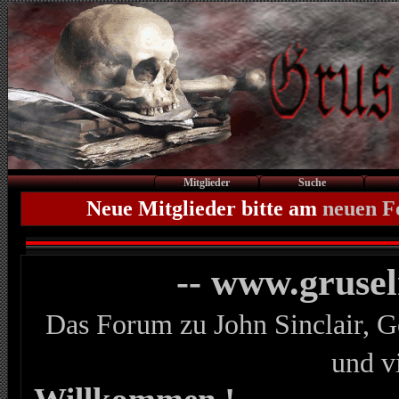
Mitglieder
Suche
Neue Mitglieder bitte am
neuen 
-- www.gruse
Das Forum zu John Sinclair, G
und v