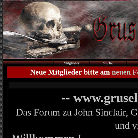
Mitglieder
Suche
Neue Mitglieder bitte am
neuen 
-- www.gruse
Das Forum zu John Sinclair, G
und v