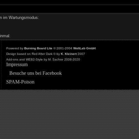
den im Wartungsmodus:
inmal.
Powered by
Burning Board Lite
© 2001-2004
WoltLab GmbH
Design based on Red After Dark © by
K. Kleinert
2007
Add-ons and WEB2-Style by M. Sachse 2008-2020
Impressum
Besuche uns bei Facebook
SPAM-Poison