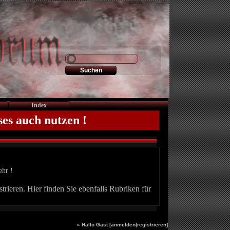
Index
ses auch nutzen !
ehr !
trieren. Hier finden Sie ebenfalls Rubriken für
» Hallo Gast [
anmelden
|
registrieren
]