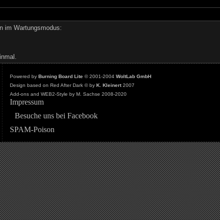
den im Wartungsmodus:
inmal.
Powered by
Burning Board Lite
© 2001-2004
WoltLab GmbH
Design based on Red After Dark © by
K. Kleinert
2007
Add-ons and WEB2-Style by M. Sachse 2008-2020
Impressum
Besuche uns bei Facebook
SPAM-Poison