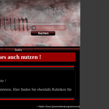
Index
ses auch nutzen !
ehr !
trieren. Hier finden Sie ebenfalls Rubriken für
» Hallo Gast [
anmelden
|
registrieren
]