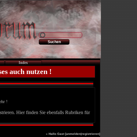
Index
ses auch nutzen !
ehr !
trieren. Hier finden Sie ebenfalls Rubriken für
» Hallo Gast [
anmelden
|
registrieren
]