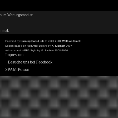
den im Wartungsmodus:
inmal.
Powered by
Burning Board Lite
© 2001-2004
WoltLab GmbH
Design based on Red After Dark © by
K. Kleinert
2007
Add-ons and WEB2-Style by M. Sachse 2008-2020
Impressum
Besuche uns bei Facebook
SPAM-Poison