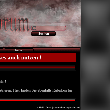
Index
ses auch nutzen !
ehr !
trieren. Hier finden Sie ebenfalls Rubriken für
» Hallo Gast [
anmelden
|
registrieren
]