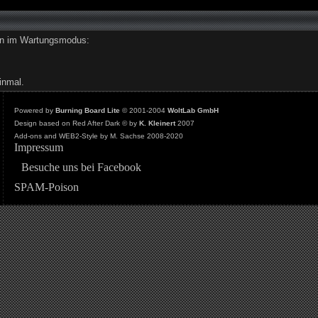
den im Wartungsmodus:
inmal.
Powered by
Burning Board Lite
© 2001-2004
WoltLab GmbH
Design based on Red After Dark © by
K. Kleinert
2007
Add-ons and WEB2-Style by M. Sachse 2008-2020
Impressum
Besuche uns bei Facebook
SPAM-Poison