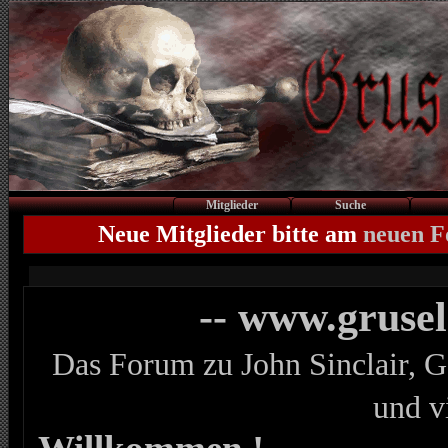
Mitglieder
Suche
Neue Mitglieder bitte am
neuen 
-- www.gruse
Das Forum zu John Sinclair, G
und v