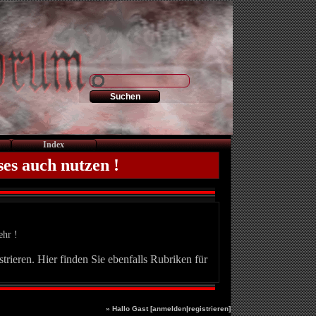
Index
ses auch nutzen !
ehr !
trieren. Hier finden Sie ebenfalls Rubriken für
» Hallo Gast [
anmelden
|
registrieren
]