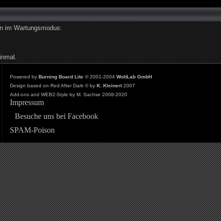
den im Wartungsmodus:
inmal.
Powered by
Burning Board Lite
© 2001-2004
WoltLab GmbH
Design based on Red After Dark © by
K. Kleinert
2007
Add-ons and WEB2-Style by M. Sachse 2008-2020
Impressum
Besuche uns bei Facebook
SPAM-Poison